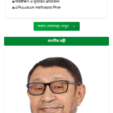
পরিবীক্ষণ ও মূল্যায়ন প্রতিবেদন
এপিএএমএস সফটওয়্যার লিংক
সকল সেবাসমূহ দেখুন
মাননীয় মন্ত্রী