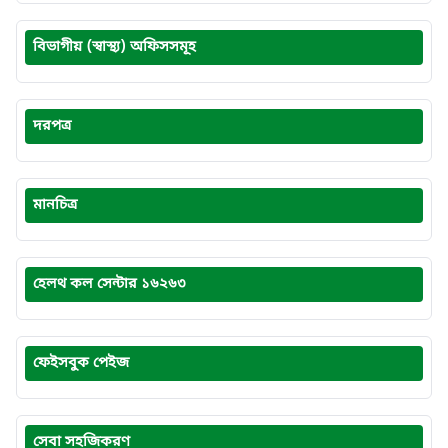
বিভাগীয় (স্বাস্থ্য) অফিসসমূহ
দরপত্র
মানচিত্র
হেলথ কল সেন্টার ১৬২৬৩
ফেইসবুক পেইজ
সেবা সহজিকরণ