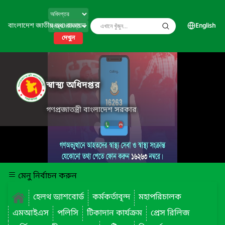
বাংলাদেশ জাতীয় তথ্য বাতায়ন
English
দেখুন
স্বাস্থ্য অধিদপ্তর
গণপ্রজাতন্ত্রী বাংলাদেশ সরকার
মেনু নির্বাচন করুন
হেলথ ড্যাশবোর্ড
কর্মকর্তাবৃন্দ
মহাপরিচালক
এমআইএস
পলিসি
টিকাদান কার্যক্রম
প্রেস রিলিজ