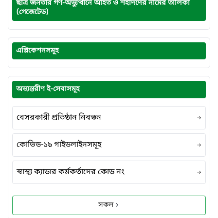
ছাত্র জনতার গণ-অভ্যুত্থানে আহত ও শহীদদের নামের তালিকা
(গেজেটেড)
এপ্লিকেশনসমূহ
অভ্যন্তরীণ ই-সেবাসমূহ
বেসরকারী প্রতিষ্ঠান নিবন্ধন
কোভিড-১৯ গাইডলাইনসমূহ
স্বাস্থ্য ক্যাডার কর্মকর্তাদের কোড নং
সকল