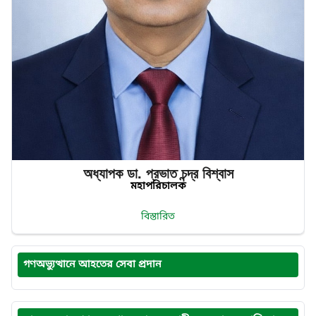
অধ্যাপক ডা. প্রভাত‌ চন্দ্র‌ বিশ্বাস
মহাপরিচালক
বিস্তারিত
গণঅভ্যুত্থানে আহতের সেবা প্রদান