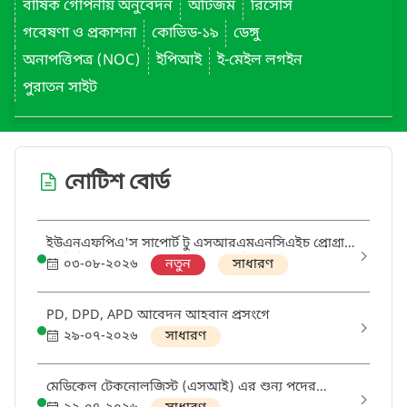
বার্ষিক গোপনীয় অনুবেদন
অটিজম
রিসোর্স
গবেষণা ও প্রকাশনা
কোভিড-১৯
ডেঙ্গু
অনাপত্তিপত্র (NOC)
ইপিআই
ই-মেইল লগইন
পুরাতন সাইট
নোটিশ বোর্ড
ইউএনএফপিএ'স সাপোর্ট টু এসআরএমএনসিএইচ প্রোগ্রাম
থ্রু ডিজিএইচএস প্রকল্পের আওতায় 'মিডওয়াইফ' এবং
০৩-০৮-২০২৬
নতুন
সাধারণ
'ডিস্ট্রিক্ট এসআরএইচআর কোঅর্ডিনেটর' পদের নিয়োগ
পরীক্ষায় উত্তীর্ণ ও অপেক্ষমানদের তালিকা
PD, DPD, APD আবেদন আহবান প্রসংগে
২৯-০৭-২০২৬
সাধারণ
মেডিকেল টেকনোলজিস্ট (এসআই) এর শুন্য পদের
হালনাগাদ তথ্য প্রেরণ প্রসঙ্গে