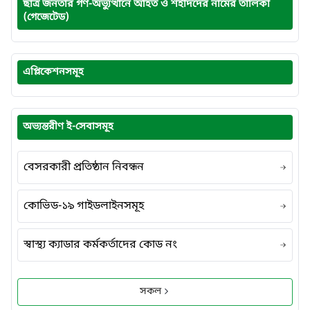
ছাত্র জনতার গণ-অভ্যুত্থানে আহত ও শহীদদের নামের তালিকা
(গেজেটেড)
এপ্লিকেশনসমূহ
অভ্যন্তরীণ ই-সেবাসমূহ
বেসরকারী প্রতিষ্ঠান নিবন্ধন
কোভিড-১৯ গাইডলাইনসমূহ
স্বাস্থ্য ক্যাডার কর্মকর্তাদের কোড নং
সকল