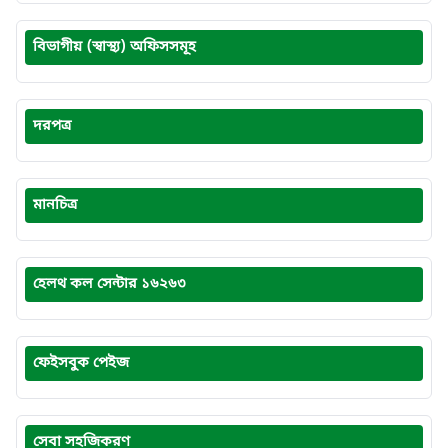
বিভাগীয় (স্বাস্থ্য) অফিসসমূহ
দরপত্র
মানচিত্র
হেলথ কল সেন্টার ১৬২৬৩
ফেইসবুক পেইজ
সেবা সহজিকরণ