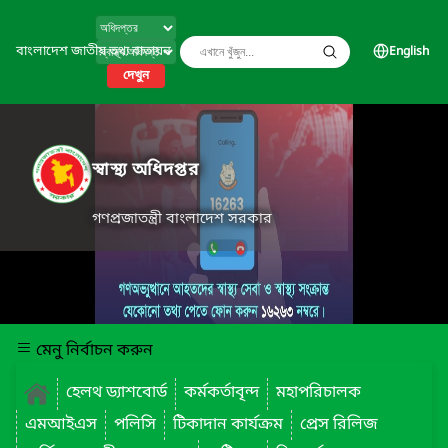
বাংলাদেশ জাতীয় তথ্য বাতায়ন
English
দেখুন
স্বাস্থ্য অধিদপ্তর
গণপ্রজাতন্ত্রী বাংলাদেশ সরকার
মেনু নির্বাচন করুন
হেলথ ড্যাশবোর্ড
কর্মকর্তাবৃন্দ
মহাপরিচালক
এমআইএস
পলিসি
টিকাদান কার্যক্রম
প্রেস রিলিজ