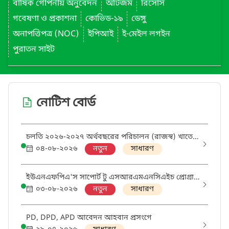
বার্ষিক গোপনীয় অনুবেদন
অটিজম
রিসোর্স
গবেষণা ও প্রকাশনা
কোভিড-১৯
ডেঙ্গু
অনাপত্তিপত্র (NOC)
ইপিআই
ই-মেইল লগইন
পুরাতন সাইট
নোটিশ বোর্ড
চলতি ২০২৬-২০২৭ অর্থবছরের পরিচালন (রাজস্ব) খাতে
ক্রয়ের বাৎসরিক ক্রয় পরিকল্পনা (এপিপি) প্রণয়ন প্রসঙ্গে
০৪-০৮-২০২৬
নতুন
সাধারণ
ইউএনএফপিএ'স সাপোর্ট টু এসআরএমএনসিএইচ প্রোগ্রাম
থ্রু ডিজিএইচএস প্রকল্পের আওতায় 'মিডওয়াইফ' এবং
০৩-০৮-২০২৬
নতুন
সাধারণ
'ডিস্ট্রিক্ট এসআরএইচআর কোঅর্ডিনেটর' পদের নিয়োগ
পরীক্ষায় উত্তীর্ণ ও অপেক্ষমানদের তালিকা
PD, DPD, APD আবেদন আহবান প্রসংগে