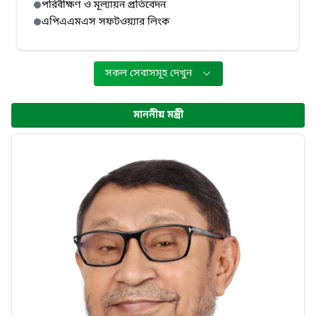
পরিবীক্ষণ ও মূল্যায়ন প্রতিবেদন
এপিএএমএস সফটওয়্যার লিংক
সকল সেবাসমূহ দেখুন
মাননীয় মন্ত্রী