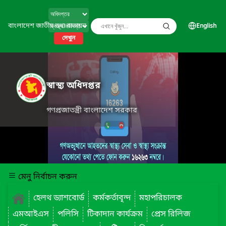
বাংলাদেশ জাতীয় তথ্য বাতায়ন
English
দেখুন
স্বাস্থ্য অধিদপ্তর
গণপ্রজাতন্ত্রী বাংলাদেশ সরকার
মেনু নির্বাচন করুন
হেলথ ড্যাশবোর্ড
কর্মকর্তাবৃন্দ
মহাপরিচালক
এমআইএস
পলিসি
টিকাদান কার্যক্রম
প্রেস রিলিজ