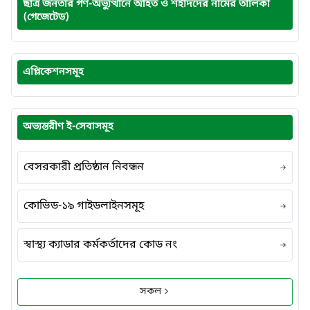
ছাত্র জনতার গণ-অভ্যুত্থানে আহত ও শহীদদের নামের তালিকা
(গেজেটেড)
এপ্লিকেশনসমূহ
অভ্যন্তরীণ ই-সেবাসমূহ
বেসরকারী প্রতিষ্ঠান নিবন্ধন
কোভিড-১৯ গাইডলাইনসমূহ
স্বাস্থ্য ক্যাডার কর্মকর্তাদের কোড নং
সকল