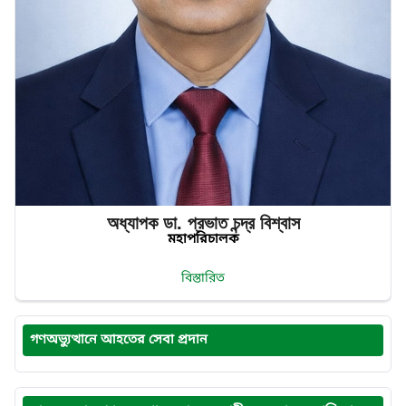
অধ্যাপক ডা. প্রভাত‌ চন্দ্র‌ বিশ্বাস
মহাপরিচালক
বিস্তারিত
গণঅভ্যুত্থানে আহতের সেবা প্রদান