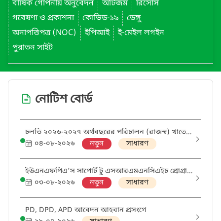
বার্ষিক গোপনীয় অনুবেদন
অটিজম
রিসোর্স
গবেষণা ও প্রকাশনা
কোভিড-১৯
ডেঙ্গু
অনাপত্তিপত্র (NOC)
ইপিআই
ই-মেইল লগইন
পুরাতন সাইট
নোটিশ বোর্ড
চলতি ২০২৬-২০২৭ অর্থবছরের পরিচালন (রাজস্ব) খাতে
ক্রয়ের বাৎসরিক ক্রয় পরিকল্পনা (এপিপি) প্রণয়ন প্রসঙ্গে
০৪-০৮-২০২৬
নতুন
সাধারণ
ইউএনএফপিএ'স সাপোর্ট টু এসআরএমএনসিএইচ প্রোগ্রাম
থ্রু ডিজিএইচএস প্রকল্পের আওতায় 'মিডওয়াইফ' এবং
০৩-০৮-২০২৬
নতুন
সাধারণ
'ডিস্ট্রিক্ট এসআরএইচআর কোঅর্ডিনেটর' পদের নিয়োগ
পরীক্ষায় উত্তীর্ণ ও অপেক্ষমানদের তালিকা
PD, DPD, APD আবেদন আহবান প্রসংগে