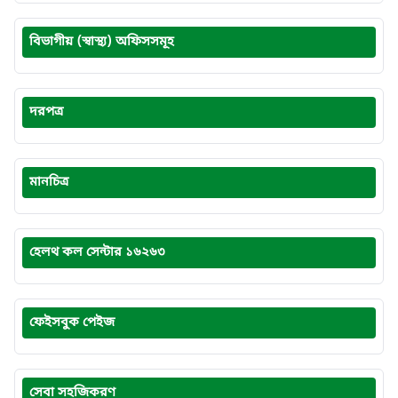
বিভাগীয় (স্বাস্থ্য) অফিসসমূহ
দরপত্র
মানচিত্র
হেলথ কল সেন্টার ১৬২৬৩
ফেইসবুক পেইজ
সেবা সহজিকরণ