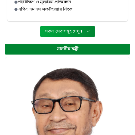
পরিবীক্ষণ ও মূল্যায়ন প্রতিবেদন
এপিএএমএস সফটওয়্যার লিংক
সকল সেবাসমূহ দেখুন
মাননীয় মন্ত্রী