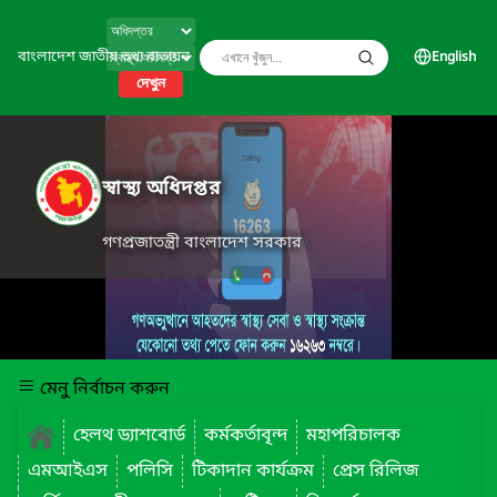
বাংলাদেশ জাতীয় তথ্য বাতায়ন
English
দেখুন
স্বাস্থ্য অধিদপ্তর
গণপ্রজাতন্ত্রী বাংলাদেশ সরকার
মেনু নির্বাচন করুন
হেলথ ড্যাশবোর্ড
কর্মকর্তাবৃন্দ
মহাপরিচালক
এমআইএস
পলিসি
টিকাদান কার্যক্রম
প্রেস রিলিজ