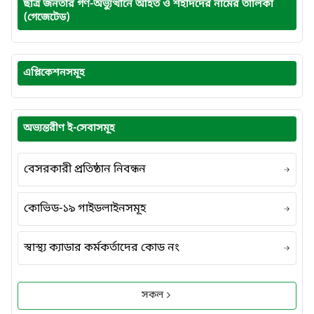
ছাত্র জনতার গণ-অভ্যুত্থানে আহত ও শহীদদের নামের তালিকা
(গেজেটেড)
এপ্লিকেশনসমূহ
অভ্যন্তরীণ ই-সেবাসমূহ
বেসরকারী প্রতিষ্ঠান নিবন্ধন
কোভিড-১৯ গাইডলাইনসমূহ
স্বাস্থ্য ক্যাডার কর্মকর্তাদের কোড নং
সকল