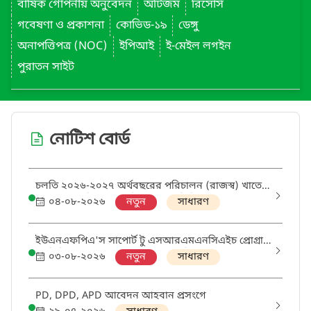
বার্ষিক গোপনীয় অনুবেদন
অটিজম
রিসোর্স
গবেষণা ও প্রকাশনা
কোভিড-১৯
ডেঙ্গু
অনাপত্তিপত্র (NOC)
ইপিআই
ই-মেইল লগইন
পুরাতন সাইট
নোটিশ বোর্ড
চলতি ২০২৬-২০২৭ অর্থবছরের পরিচালন (রাজস্ব) খাতে
ক্রয়ের বাৎসরিক ক্রয় পরিকল্পনা (এপিপি) প্রণয়ন প্রসঙ্গে
০৪-০৮-২০২৬
নতুন
সাধারণ
ইউএনএফপিএ'স সাপোর্ট টু এসআরএমএনসিএইচ প্রোগ্রাম
থ্রু ডিজিএইচএস প্রকল্পের আওতায় 'মিডওয়াইফ' এবং
০৩-০৮-২০২৬
নতুন
সাধারণ
'ডিস্ট্রিক্ট এসআরএইচআর কোঅর্ডিনেটর' পদের নিয়োগ
পরীক্ষায় উত্তীর্ণ ও অপেক্ষমানদের তালিকা
PD, DPD, APD আবেদন আহবান প্রসংগে