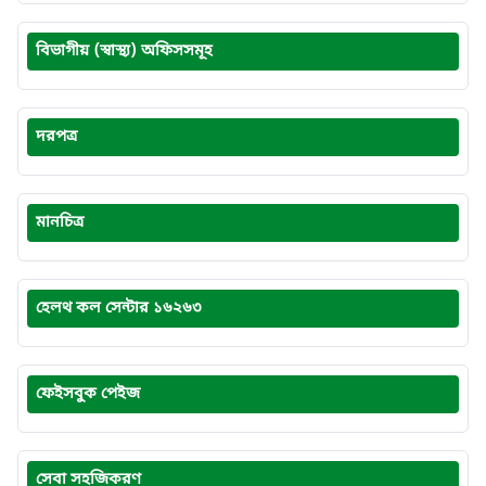
বিভাগীয় (স্বাস্থ্য) অফিসসমূহ
দরপত্র
মানচিত্র
হেলথ কল সেন্টার ১৬২৬৩
ফেইসবুক পেইজ
সেবা সহজিকরণ