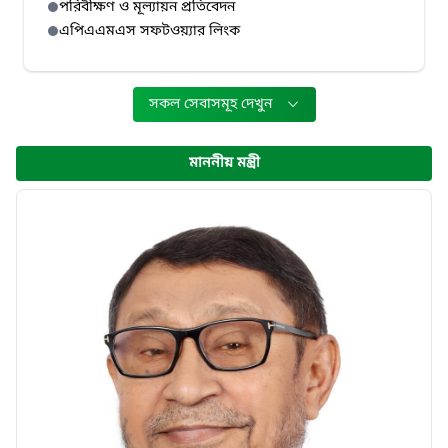
পরিবীক্ষণ ও মূল্যায়ন প্রতিবেদন
এপিএএমএস সফটওয়্যার লিংক
সকল সেবাসমূহ দেখুন
মাননীয় মন্ত্রী