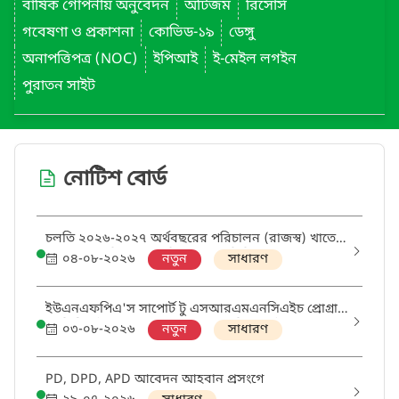
বার্ষিক গোপনীয় অনুবেদন
অটিজম
রিসোর্স
গবেষণা ও প্রকাশনা
কোভিড-১৯
ডেঙ্গু
অনাপত্তিপত্র (NOC)
ইপিআই
ই-মেইল লগইন
পুরাতন সাইট
নোটিশ বোর্ড
চলতি ২০২৬-২০২৭ অর্থবছরের পরিচালন (রাজস্ব) খাতে
ক্রয়ের বাৎসরিক ক্রয় পরিকল্পনা (এপিপি) প্রণয়ন প্রসঙ্গে
০৪-০৮-২০২৬
নতুন
সাধারণ
ইউএনএফপিএ'স সাপোর্ট টু এসআরএমএনসিএইচ প্রোগ্রাম
থ্রু ডিজিএইচএস প্রকল্পের আওতায় 'মিডওয়াইফ' এবং
০৩-০৮-২০২৬
নতুন
সাধারণ
'ডিস্ট্রিক্ট এসআরএইচআর কোঅর্ডিনেটর' পদের নিয়োগ
পরীক্ষায় উত্তীর্ণ ও অপেক্ষমানদের তালিকা
PD, DPD, APD আবেদন আহবান প্রসংগে