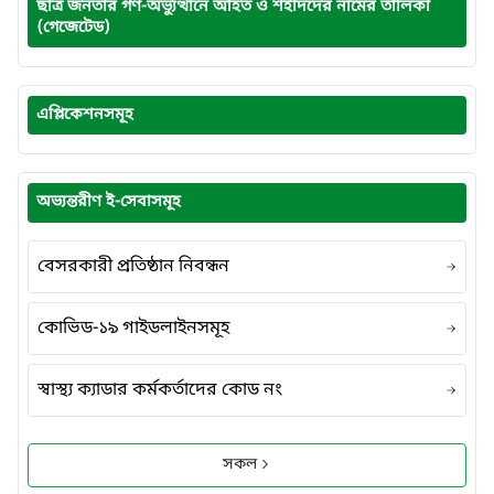
ছাত্র জনতার গণ-অভ্যুত্থানে আহত ও শহীদদের নামের তালিকা
(গেজেটেড)
এপ্লিকেশনসমূহ
অভ্যন্তরীণ ই-সেবাসমূহ
বেসরকারী প্রতিষ্ঠান নিবন্ধন
কোভিড-১৯ গাইডলাইনসমূহ
স্বাস্থ্য ক্যাডার কর্মকর্তাদের কোড নং
সকল