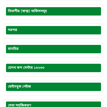
বিভাগীয় (স্বাস্থ্য) অফিসসমূহ
দরপত্র
মানচিত্র
হেলথ কল সেন্টার ১৬২৬৩
ফেইসবুক পেইজ
সেবা সহজিকরণ