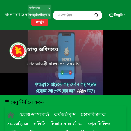
বাংলাদেশ জাতীয় তথ্য বাতায়ন
English
দেখুন
স্বাস্থ্য অধিদপ্তর
গণপ্রজাতন্ত্রী বাংলাদেশ সরকার
মেনু নির্বাচন করুন
হেলথ ড্যাশবোর্ড
কর্মকর্তাবৃন্দ
মহাপরিচালক
এমআইএস
পলিসি
টিকাদান কার্যক্রম
প্রেস রিলিজ