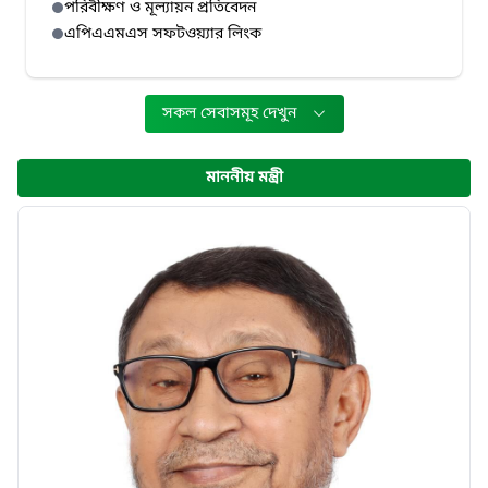
পরিবীক্ষণ ও মূল্যায়ন প্রতিবেদন
এপিএএমএস সফটওয়্যার লিংক
সকল সেবাসমূহ দেখুন
মাননীয় মন্ত্রী