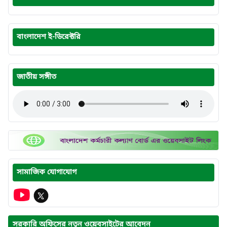
বাংলাদেশ ই-ডিরেক্টরি
জাতীয় সঙ্গীত
সামাজিক যোগাযোগ
সরকারি অফিসের নতুন ওয়েবসাইটের আবেদন