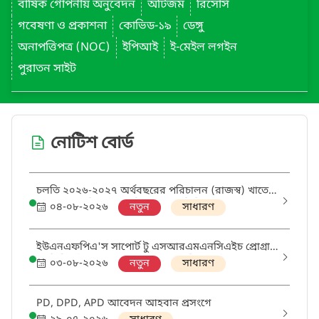
বার্ষিক গোপনীয় অনুবেদন
অটিজম
রিসোর্স
গবেষণা ও প্রকাশনা
কোভিড-১৯
ডেঙ্গু
অনাপত্তিপত্র (NOC)
ইপিআই
ই-মেইল লগইন
পুরাতন সাইট
নোটিশ বোর্ড
চলতি ২০২৬-২০২৭ অর্থবছরের পরিচালন (রাজস্ব) খাতে
ক্রয়ের বাৎসরিক ক্রয় পরিকল্পনা (এপিপি) প্রণয়ন প্রসঙ্গে
০৪-০৮-২০২৬
নতুন
সাধারণ
ইউএনএফপিএ'স সাপোর্ট টু এসআরএমএনসিএইচ প্রোগ্রাম
থ্রু ডিজিএইচএস প্রকল্পের আওতায় 'মিডওয়াইফ' এবং
০৩-০৮-২০২৬
নতুন
সাধারণ
'ডিস্ট্রিক্ট এসআরএইচআর কোঅর্ডিনেটর' পদের নিয়োগ
পরীক্ষায় উত্তীর্ণ ও অপেক্ষমানদের তালিকা
PD, DPD, APD আবেদন আহবান প্রসংগে