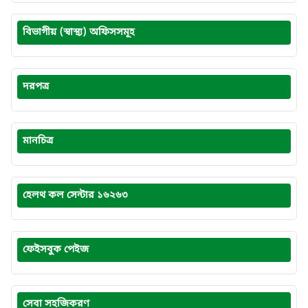
বিভাগীয় (স্বাস্থ্য) অফিসসমূহ
দরপত্র
মানচিত্র
হেলথ কল সেন্টার ১৬২৬৩
ফেইসবুক পেইজ
সেবা সহজিকরণ