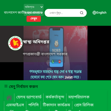
বাংলাদেশ জাতীয় তথ্য বাতায়ন
English
দেখুন
স্বাস্থ্য অধিদপ্তর
গণপ্রজাতন্ত্রী বাংলাদেশ সরকার
মেনু নির্বাচন করুন
হেলথ ড্যাশবোর্ড
কর্মকর্তাবৃন্দ
মহাপরিচালক
এমআইএস
পলিসি
টিকাদান কার্যক্রম
প্রেস রিলিজ