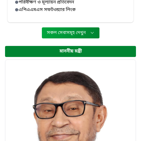
পরিবীক্ষণ ও মূল্যায়ন প্রতিবেদন
এপিএএমএস সফটওয়্যার লিংক
সকল সেবাসমূহ দেখুন
মাননীয় মন্ত্রী