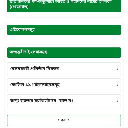
ছাত্র জনতার গণ-অভ্যুত্থানে আহত ও শহীদদের নামের তালিকা
(গেজেটেড)
এপ্লিকেশনসমূহ
অভ্যন্তরীণ ই-সেবাসমূহ
বেসরকারী প্রতিষ্ঠান নিবন্ধন
কোভিড-১৯ গাইডলাইনসমূহ
স্বাস্থ্য ক্যাডার কর্মকর্তাদের কোড নং
সকল