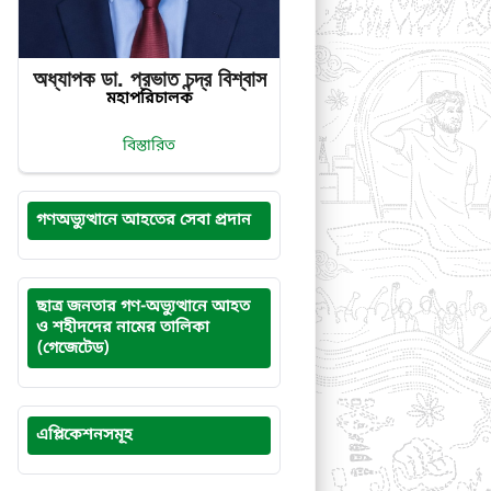
অধ্যাপক ডা. প্রভাত‌ চন্দ্র‌ বিশ্বাস
মহাপরিচালক
বিস্তারিত
গণঅভ্যুত্থানে আহতের সেবা প্রদান
ছাত্র জনতার গণ-অভ্যুত্থানে আহত
ও শহীদদের নামের তালিকা
(গেজেটেড)
এপ্লিকেশনসমূহ