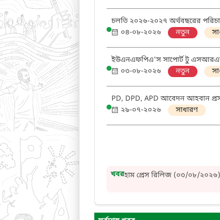
চলতি ২০২৬-২০২৭ অর্থবছরের পরিচালন 
প্রসঙ্গে
০৪-০৮-২০২৬
নতুন
সা
ইউএনএফপিএ'স সাপোর্ট টু এসআরএমএন
এবং 'ডিস্ট্রিক্ট এসআরএইচআর কোঅর্ড
০৩-০৮-২০২৬
নতুন
সা
PD, DPD, APD আবেদন আহবান প্র
২৯-০৭-২০২৬
সাধারণ
হাম প্রেস রিলিজ (০৫/০৮/২০২৬)
হাম প্রেস রিলিজ (০৪/০৮/২০২৬)
খবর
হাম প্রেস রিলিজ (০৩/০৮/২০২৬
হাম প্রেস রিলিজ (০৩/০৮/২০২৬)
হাম প্রেস রিলিজ (০২/০৮/২০২৬)
হাম প্রেস রিলিজ (০১/০৮/২০২৬)