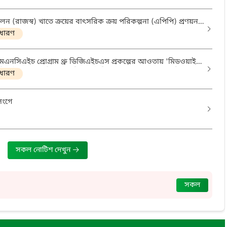
(রাজস্ব) খাতে ক্রয়ের বাৎসরিক ক্রয় পরিকল্পনা (এপিপি) প্রণয়ন
ধারণ
সিএইচ প্রোগ্রাম থ্রু ডিজিএইচএস প্রকল্পের আওতায় 'মিডওয়াইফ'
িনেটর' পদের নিয়োগ পরীক্ষায় উত্তীর্ণ ও অপেক্ষমানদের তালিকা
ধারণ
সংগে
সকল নোটিশ দেখুন
)
সকল