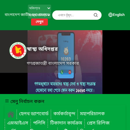
বাংলাদেশ জাতীয় তথ্য বাতায়ন
English
দেখুন
স্বাস্থ্য অধিদপ্তর
গণপ্রজাতন্ত্রী বাংলাদেশ সরকার
মেনু নির্বাচন করুন
হেলথ ড্যাশবোর্ড
কর্মকর্তাবৃন্দ
মহাপরিচালক
এমআইএস
পলিসি
টিকাদান কার্যক্রম
প্রেস রিলিজ