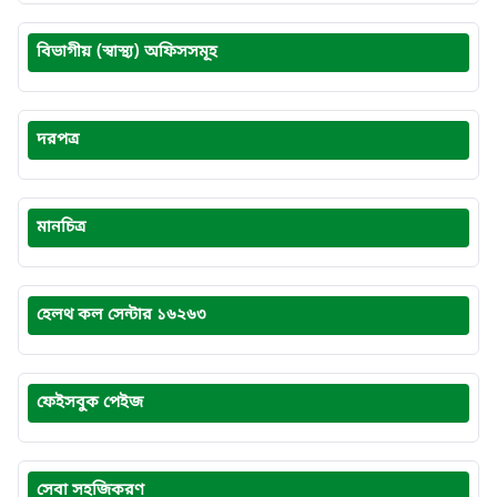
বিভাগীয় (স্বাস্থ্য) অফিসসমূহ
দরপত্র
মানচিত্র
হেলথ কল সেন্টার ১৬২৬৩
ফেইসবুক পেইজ
সেবা সহজিকরণ