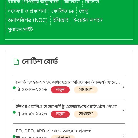
বার্ষিক গোপনীয় অনুবেদন
অটিজম
রিসোর্স
গবেষণা ও প্রকাশনা
কোভিড-১৯
ডেঙ্গু
অনাপত্তিপত্র (NOC)
ইপিআই
ই-মেইল লগইন
পুরাতন সাইট
নোটিশ বোর্ড
চলতি ২০২৬-২০২৭ অর্থবছরের পরিচালন (রাজস্ব) খাতে
ক্রয়ের বাৎসরিক ক্রয় পরিকল্পনা (এপিপি) প্রণয়ন প্রসঙ্গে
০৪-০৮-২০২৬
নতুন
সাধারণ
ইউএনএফপিএ'স সাপোর্ট টু এসআরএমএনসিএইচ প্রোগ্রাম
থ্রু ডিজিএইচএস প্রকল্পের আওতায় 'মিডওয়াইফ' এবং
০৩-০৮-২০২৬
নতুন
সাধারণ
'ডিস্ট্রিক্ট এসআরএইচআর কোঅর্ডিনেটর' পদের নিয়োগ
পরীক্ষায় উত্তীর্ণ ও অপেক্ষমানদের তালিকা
PD, DPD, APD আবেদন আহবান প্রসংগে