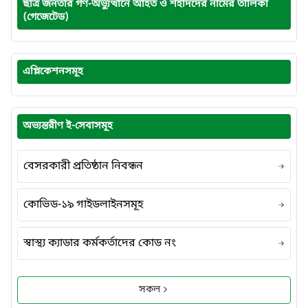
ছাত্র জনতার গণ-অভ্যুত্থানে আহত ও শহীদদের নামের তালিকা
(গেজেটেড)
এপ্লিকেশনসমূহ
অভ্যন্তরীণ ই-সেবাসমূহ
বেসরকারী প্রতিষ্ঠান নিবন্ধন
কোভিড-১৯ গাইডলাইনসমূহ
স্বাস্থ্য ক্যাডার কর্মকর্তাদের কোড নং
সকল