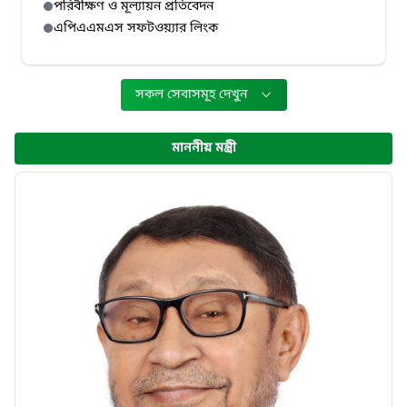
পরিবীক্ষণ ও মূল্যায়ন প্রতিবেদন
এপিএএমএস সফটওয়্যার লিংক
সকল সেবাসমূহ দেখুন
মাননীয় মন্ত্রী