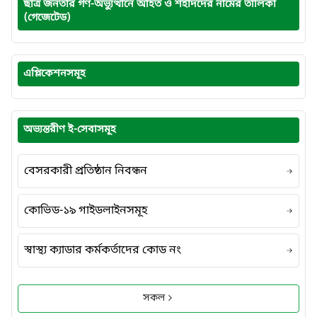
ছাত্র জনতার গণ-অভ্যুত্থানে আহত ও শহীদদের নামের তালিকা
(গেজেটেড)
এপ্লিকেশনসমূহ
অভ্যন্তরীণ ই-সেবাসমূহ
বেসরকারী প্রতিষ্ঠান নিবন্ধন
কোভিড-১৯ গাইডলাইনসমূহ
স্বাস্থ্য ক্যাডার কর্মকর্তাদের কোড নং
সকল