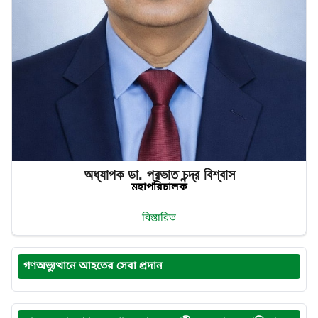
অধ্যাপক ডা. প্রভাত‌ চন্দ্র‌ বিশ্বাস
মহাপরিচালক
বিস্তারিত
গণঅভ্যুত্থানে আহতের সেবা প্রদান