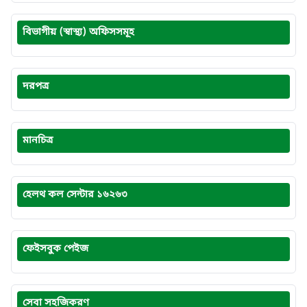
বিভাগীয় (স্বাস্থ্য) অফিসসমূহ
দরপত্র
মানচিত্র
হেলথ কল সেন্টার ১৬২৬৩
ফেইসবুক পেইজ
সেবা সহজিকরণ