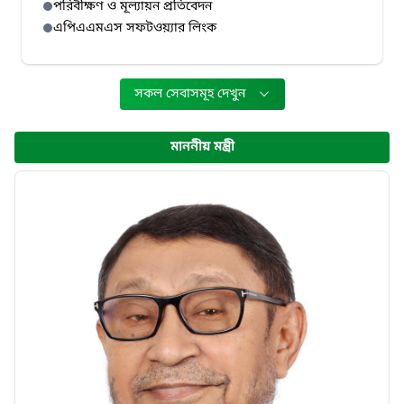
পরিবীক্ষণ ও মূল্যায়ন প্রতিবেদন
এপিএএমএস সফটওয়্যার লিংক
সকল সেবাসমূহ দেখুন
মাননীয় মন্ত্রী