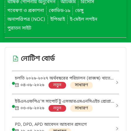
বার্ষিক গোপনীয় অনুবেদন
অটিজম
রিসোর্স
গবেষণা ও প্রকাশনা
কোভিড-১৯
ডেঙ্গু
অনাপত্তিপত্র (NOC)
ইপিআই
ই-মেইল লগইন
পুরাতন সাইট
নোটিশ বোর্ড
চলতি ২০২৬-২০২৭ অর্থবছরের পরিচালন (রাজস্ব) খাতে
ক্রয়ের বাৎসরিক ক্রয় পরিকল্পনা (এপিপি) প্রণয়ন প্রসঙ্গে
০৪-০৮-২০২৬
নতুন
সাধারণ
ইউএনএফপিএ'স সাপোর্ট টু এসআরএমএনসিএইচ প্রোগ্রাম
থ্রু ডিজিএইচএস প্রকল্পের আওতায় 'মিডওয়াইফ' এবং
০৩-০৮-২০২৬
নতুন
সাধারণ
'ডিস্ট্রিক্ট এসআরএইচআর কোঅর্ডিনেটর' পদের নিয়োগ
পরীক্ষায় উত্তীর্ণ ও অপেক্ষমানদের তালিকা
PD, DPD, APD আবেদন আহবান প্রসংগে