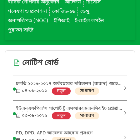
বার্ষিক গোপনীয় অনুবেদন
অটিজম
রিসোর্স
গবেষণা ও প্রকাশনা
কোভিড-১৯
ডেঙ্গু
অনাপত্তিপত্র (NOC)
ইপিআই
ই-মেইল লগইন
পুরাতন সাইট
নোটিশ বোর্ড
চলতি ২০২৬-২০২৭ অর্থবছরের পরিচালন (রাজস্ব) খাতে
ক্রয়ের বাৎসরিক ক্রয় পরিকল্পনা (এপিপি) প্রণয়ন প্রসঙ্গে
০৪-০৮-২০২৬
নতুন
সাধারণ
ইউএনএফপিএ'স সাপোর্ট টু এসআরএমএনসিএইচ প্রোগ্রাম
থ্রু ডিজিএইচএস প্রকল্পের আওতায় 'মিডওয়াইফ' এবং
০৩-০৮-২০২৬
নতুন
সাধারণ
'ডিস্ট্রিক্ট এসআরএইচআর কোঅর্ডিনেটর' পদের নিয়োগ
পরীক্ষায় উত্তীর্ণ ও অপেক্ষমানদের তালিকা
PD, DPD, APD আবেদন আহবান প্রসংগে