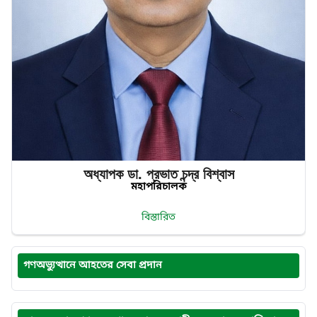
অধ্যাপক ডা. প্রভাত‌ চন্দ্র‌ বিশ্বাস
মহাপরিচালক
বিস্তারিত
গণঅভ্যুত্থানে আহতের সেবা প্রদান