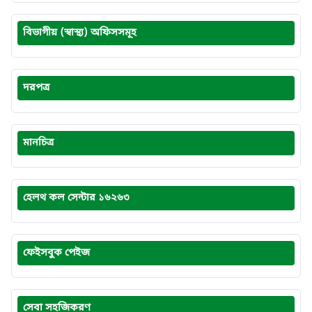
বিভাগীয় (স্বাস্থ্য) অফিসসমূহ
দরপত্র
মানচিত্র
হেলথ কল সেন্টার ১৬২৬৩
ফেইসবুক পেইজ
সেবা সহজিকরণ