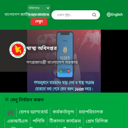
বাংলাদেশ জাতীয় তথ্য বাতায়ন
English
দেখুন
স্বাস্থ্য অধিদপ্তর
গণপ্রজাতন্ত্রী বাংলাদেশ সরকার
মেনু নির্বাচন করুন
হেলথ ড্যাশবোর্ড
কর্মকর্তাবৃন্দ
মহাপরিচালক
এমআইএস
পলিসি
টিকাদান কার্যক্রম
প্রেস রিলিজ