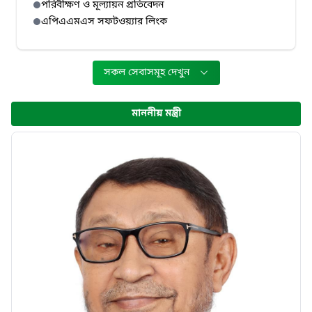
পরিবীক্ষণ ও মূল্যায়ন প্রতিবেদন
এপিএএমএস সফটওয়্যার লিংক
সকল সেবাসমূহ দেখুন
মাননীয় মন্ত্রী