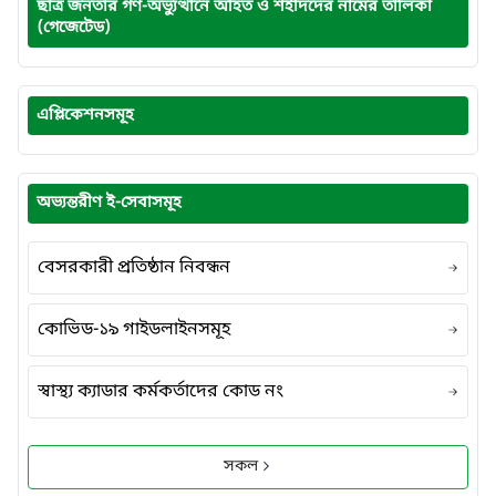
ছাত্র জনতার গণ-অভ্যুত্থানে আহত ও শহীদদের নামের তালিকা
(গেজেটেড)
এপ্লিকেশনসমূহ
অভ্যন্তরীণ ই-সেবাসমূহ
বেসরকারী প্রতিষ্ঠান নিবন্ধন
কোভিড-১৯ গাইডলাইনসমূহ
স্বাস্থ্য ক্যাডার কর্মকর্তাদের কোড নং
সকল