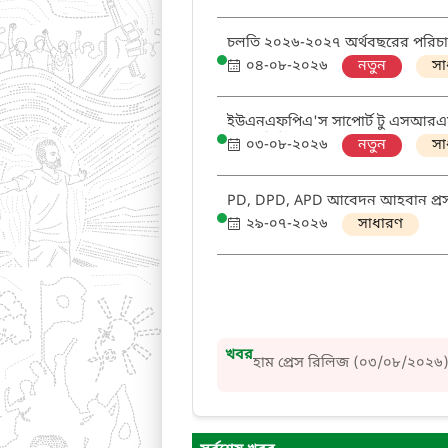
চলতি ২০২৬-২০২৭ অর্থবছরের পরিচালন 
প্রসঙ্গে
০৪-০৮-২০২৬
নতুন
সা
ইউএনএফপিএ'স সাপোর্ট টু এসআরএমএন
এবং 'ডিস্ট্রিক্ট এসআরএইচআর কোঅর্ড
০৩-০৮-২০২৬
নতুন
সা
PD, DPD, APD আবেদন আহবান প্র
২৯-০৭-২০২৬
সাধারণ
হাম প্রেস রিলিজ (০৫/০৮/২০২৬)
হাম প্রেস রিলিজ (০৪/০৮/২০২৬)
খবর
হাম প্রেস রিলিজ (০৩/০৮/২০২৬
হাম প্রেস রিলিজ (০৩/০৮/২০২৬)
হাম প্রেস রিলিজ (০২/০৮/২০২৬)
হাম প্রেস রিলিজ (০১/০৮/২০২৬)