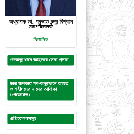
অধ্যাপক ডা. প্রভাত‌ চন্দ্র‌ বিশ্বাস
মহাপরিচালক
বিস্তারিত
গণঅভ্যুত্থানে আহতের সেবা প্রদান
ছাত্র জনতার গণ-অভ্যুত্থানে আহত
ও শহীদদের নামের তালিকা
(গেজেটেড)
এপ্লিকেশনসমূহ