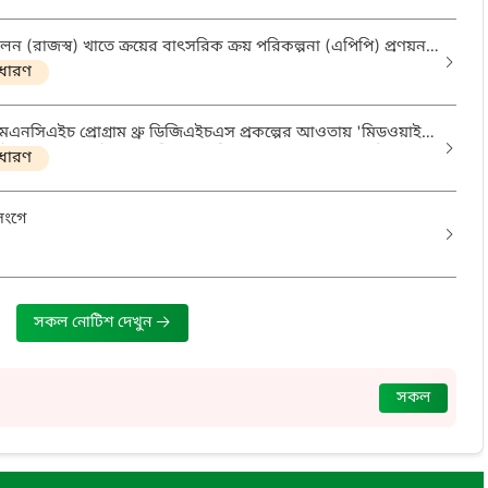
(রাজস্ব) খাতে ক্রয়ের বাৎসরিক ক্রয় পরিকল্পনা (এপিপি) প্রণয়ন
ধারণ
সিএইচ প্রোগ্রাম থ্রু ডিজিএইচএস প্রকল্পের আওতায় 'মিডওয়াইফ'
িনেটর' পদের নিয়োগ পরীক্ষায় উত্তীর্ণ ও অপেক্ষমানদের তালিকা
ধারণ
সংগে
সকল নোটিশ দেখুন
)
সকল