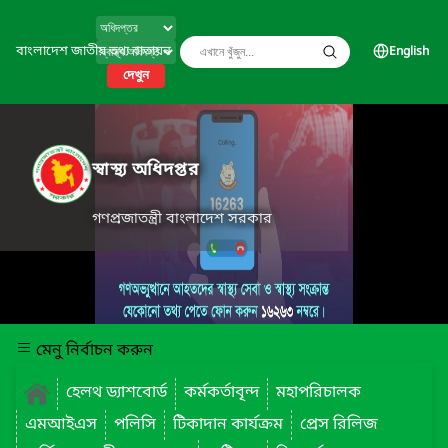
বাংলাদেশ জাতীয় তথ্য বাতায়ন
English
দেখুন
স্বাস্থ্য অধিদপ্তর
গণপ্রজাতন্ত্রী বাংলাদেশ সরকার
মেনু নির্বাচন করুন
হেলথ ড্যাশবোর্ড
কর্মকর্তাবৃন্দ
মহাপরিচালক
এমআইএস
পলিসি
টিকাদান কার্যক্রম
প্রেস রিলিজ