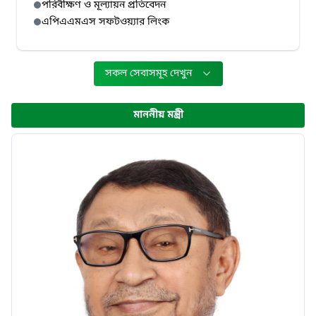
পরিবীক্ষণ ও মূল্যায়ন প্রতিবেদন
এপিএএমএস সফটওয়্যার লিংক
সকল সেবাসমূহ দেখুন
মাননীয় মন্ত্রী