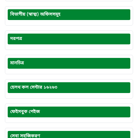
বিভাগীয় (স্বাস্থ্য) অফিসসমূহ
দরপত্র
মানচিত্র
হেলথ কল সেন্টার ১৬২৬৩
ফেইসবুক পেইজ
সেবা সহজিকরণ