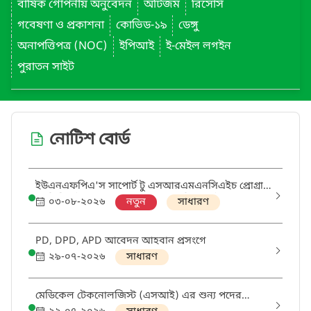
বার্ষিক গোপনীয় অনুবেদন
অটিজম
রিসোর্স
গবেষণা ও প্রকাশনা
কোভিড-১৯
ডেঙ্গু
অনাপত্তিপত্র (NOC)
ইপিআই
ই-মেইল লগইন
পুরাতন সাইট
নোটিশ বোর্ড
ইউএনএফপিএ'স সাপোর্ট টু এসআরএমএনসিএইচ প্রোগ্রাম
থ্রু ডিজিএইচএস প্রকল্পের আওতায় 'মিডওয়াইফ' এবং
০৩-০৮-২০২৬
নতুন
সাধারণ
'ডিস্ট্রিক্ট এসআরএইচআর কোঅর্ডিনেটর' পদের নিয়োগ
পরীক্ষায় উত্তীর্ণ ও অপেক্ষমানদের তালিকা
PD, DPD, APD আবেদন আহবান প্রসংগে
২৯-০৭-২০২৬
সাধারণ
মেডিকেল টেকনোলজিস্ট (এসআই) এর শুন্য পদের
হালনাগাদ তথ্য প্রেরণ প্রসঙ্গে