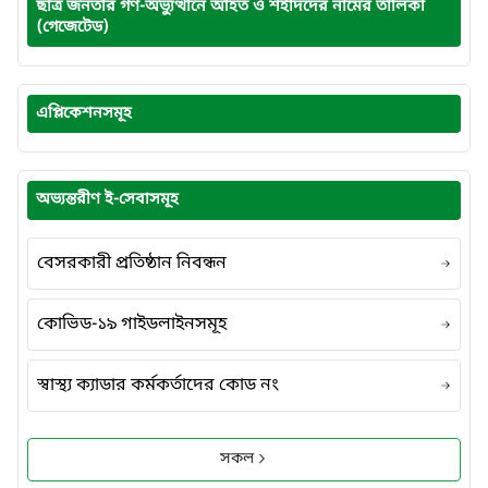
ছাত্র জনতার গণ-অভ্যুত্থানে আহত ও শহীদদের নামের তালিকা
(গেজেটেড)
এপ্লিকেশনসমূহ
অভ্যন্তরীণ ই-সেবাসমূহ
বেসরকারী প্রতিষ্ঠান নিবন্ধন
কোভিড-১৯ গাইডলাইনসমূহ
স্বাস্থ্য ক্যাডার কর্মকর্তাদের কোড নং
সকল