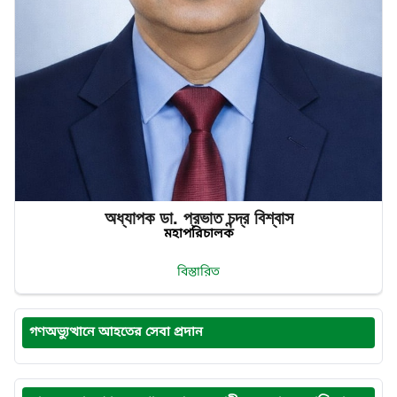
অধ্যাপক ডা. প্রভাত‌ চন্দ্র‌ বিশ্বাস
মহাপরিচালক
বিস্তারিত
গণঅভ্যুত্থানে আহতের সেবা প্রদান